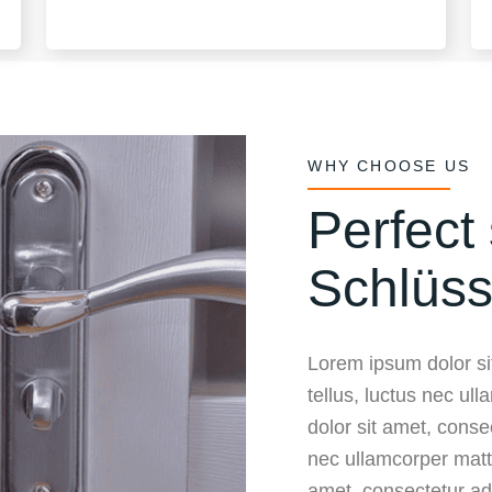
WHY CHOOSE US
Perfect 
Schlüss
Lorem ipsum dolor sit
tellus, luctus nec ul
dolor sit amet, consect
nec ullamcorper matt
amet, consectetur adip