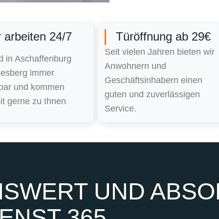
 arbeiten 24/7
Türöffnung ab 29€
Seit vielen Jahren bieten wir
d in Aschaffenburg
Anwohnern und
esberg immer
Geschäftsinhabern einen
hbar und kommen
guten und zuverlässigen
it gerne zu Ihnen
Service.
SWERT UND ABSOL
ENST 365