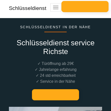
Schlüsseldienst
Toggle
navigation
SCHLÜSSELDIENST IN DER NÄHE
Schlüsseldienst service
Richste
✓ Türöffnung ab 29€
✓ Jahrelange erfahrung
✓ 24 std erreichbarkeit
✓ Service in der Nähe