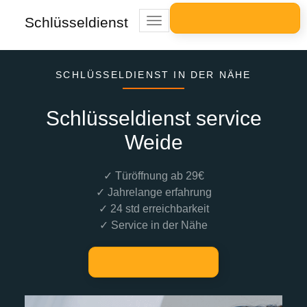
Schlüsseldienst
Toggle
navigation
SCHLÜSSELDIENST IN DER NÄHE
Schlüsseldienst service
Weide
✓ Türöffnung ab 29€
✓ Jahrelange erfahrung
✓ 24 std erreichbarkeit
✓ Service in der Nähe