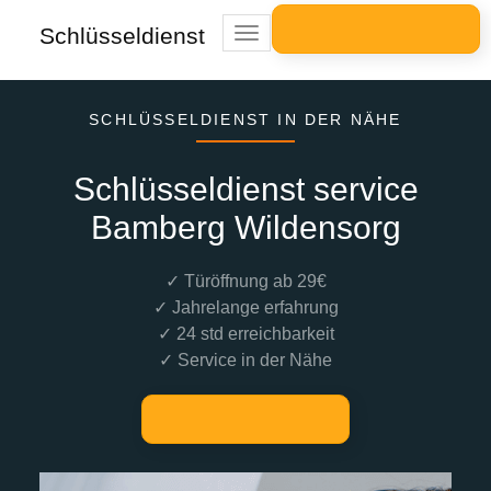
Schlüsseldienst
Toggle
navigation
SCHLÜSSELDIENST IN DER NÄHE
Schlüsseldienst service
Bamberg Wildensorg
✓ Türöffnung ab 29€
✓ Jahrelange erfahrung
✓ 24 std erreichbarkeit
✓ Service in der Nähe