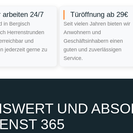
 arbeiten 24/7
Türöffnung ab 29€
d in Bergisch
Seit vielen Jahren bieten wir
ch Herrenstrunden
Anwohnern und
erreichbar und
Geschäftsinhabern einen
 jederzeit gerne zu
guten und zuverlässigen
Service.
SWERT UND ABSOL
ENST 365