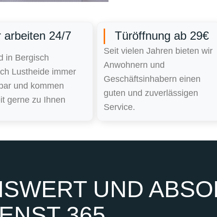
 arbeiten 24/7
Türöffnung ab 29€
Seit vielen Jahren bieten wir
d in Bergisch
Anwohnern und
ch Lustheide immer
Geschäftsinhabern einen
hbar und kommen
guten und zuverlässigen
it gerne zu Ihnen
Service.
SWERT UND ABSOL
ENST 365