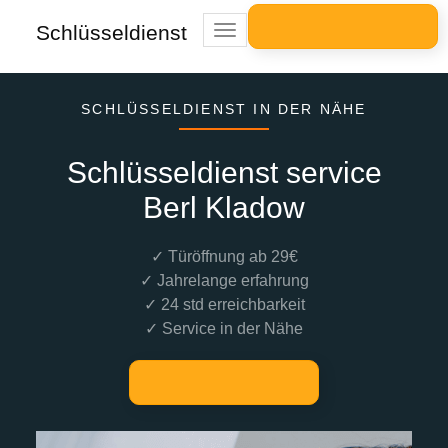
Schlüsseldienst
Toggle
navigation
SCHLÜSSELDIENST IN DER NÄHE
Schlüsseldienst service
Berl Kladow
✓ Türöffnung ab 29€
✓ Jahrelange erfahrung
✓ 24 std erreichbarkeit
✓ Service in der Nähe