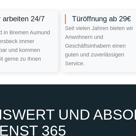
 arbeiten 24/7
Türöffnung ab 29€
Seit vielen Jahren bieten wir
nd in Bremen Aumund
Anwohnern und
rsbeck immer
Geschäftsinhabern einen
hbar und kommen
guten und zuverlässigen
it gerne zu Ihnen
Service.
SWERT UND ABSOL
ENST 365