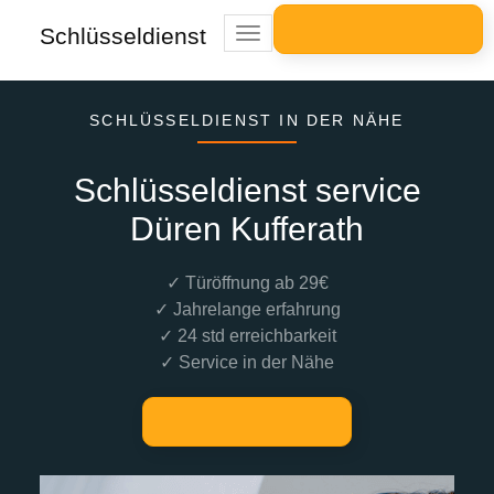
Schlüsseldienst
Toggle
navigation
SCHLÜSSELDIENST IN DER NÄHE
Schlüsseldienst service
Düren Kufferath
✓ Türöffnung ab 29€
✓ Jahrelange erfahrung
✓ 24 std erreichbarkeit
✓ Service in der Nähe