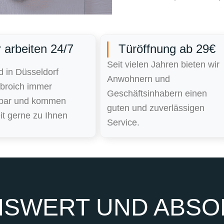
 arbeiten 24/7
Türöffnung ab 29€
Seit vielen Jahren bieten wir
d in Düsseldorf
Anwohnern und
nbroich immer
Geschäftsinhabern einen
hbar und kommen
guten und zuverlässigen
it gerne zu Ihnen
Service.
SWERT UND ABSOL