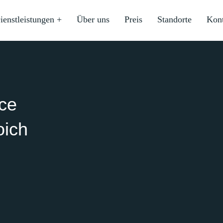
ienstleistungen +
Über uns
Preis
Standorte
Kon
ice
oich