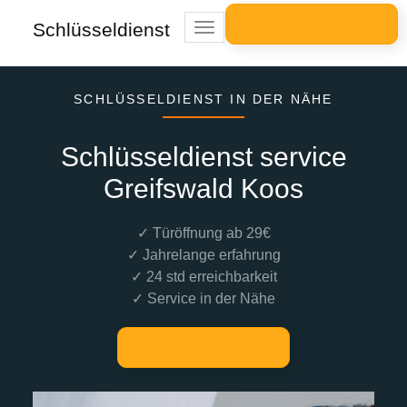
Schlüsseldienst
Toggle
navigation
SCHLÜSSELDIENST IN DER NÄHE
Schlüsseldienst service
Greifswald Koos
✓ Türöffnung ab 29€
✓ Jahrelange erfahrung
✓ 24 std erreichbarkeit
✓ Service in der Nähe