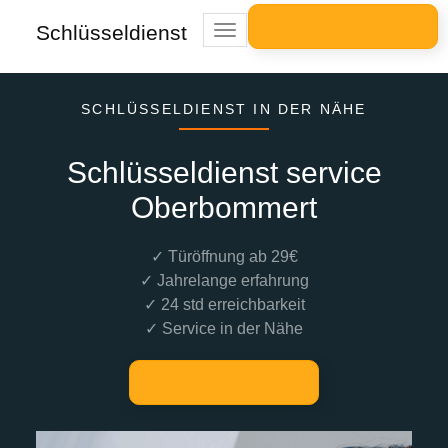
Schlüsseldienst
Toggle
navigation
SCHLÜSSELDIENST IN DER NÄHE
Schlüsseldienst service
Oberbommert
✓ Türöffnung ab 29€
✓ Jahrelange erfahrung
✓ 24 std erreichbarkeit
✓ Service in der Nähe