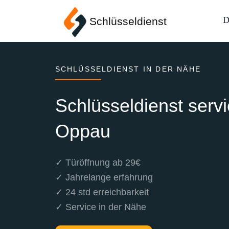
D
Schlüsseldienst
SCHLÜSSELDIENST IN DER NÄHE
Schlüsseldienst serv
Oppau
✓ Türöffnung ab 29€
✓ Jahrelange erfahrung
✓ 24 std erreichbarkeit
✓ Service in der Nähe