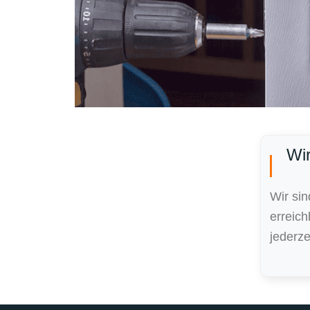
Wir
Wir si
erreic
jederze