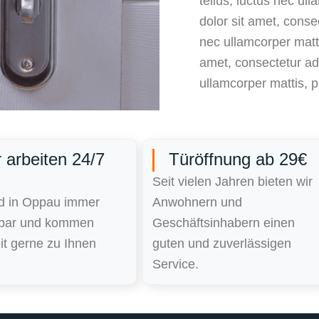
tellus, luctus nec ul
dolor sit amet, consect
nec ullamcorper matt
amet, consectetur adip
ullamcorper mattis, p
 arbeiten 24/7
Türöffnung ab 29€
Seit vielen Jahren bieten wir
nd in Oppau immer
Anwohnern und
hbar und kommen
Geschäftsinhabern einen
it gerne zu Ihnen
guten und zuverlässigen
Service.